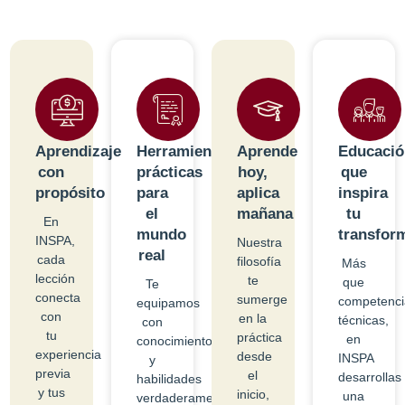
Aprendizaje
Herramientas
Aprende
Educació
con
prácticas
hoy,
que
propósito
para
aplica
inspira
el
mañana
tu
En
mundo
transfor
INSPA,
Nuestra
real
cada
filosofía
Más
lección
te
que
Te
conecta
sumerge
competenci
equipamos
con
en la
técnicas,
con
tu
práctica
en
conocimientos
experiencia
desde
INSPA
y
previa
el
desarrollas
habilidades
y tus
inicio,
una
verdaderamente