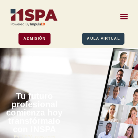
ADMISIÓN
AULA VIRTUAL
Tu futuro
profesional
comienza hoy
transfórmalo
con INSPA
En INSPA, conviertes