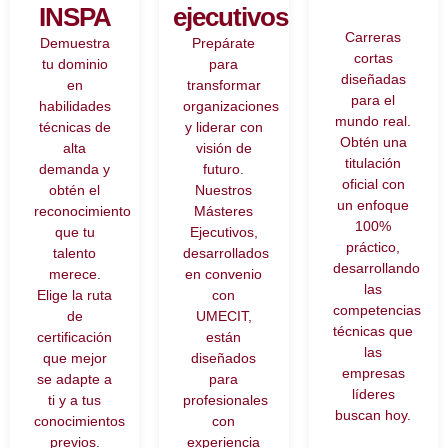
INSPA
ejecutivos
Carreras
Demuestra
Prepárate
cortas
tu dominio
para
diseñadas
en
transformar
para el
habilidades
organizaciones
mundo real.
técnicas de
y liderar con
Obtén una
alta
visión de
titulación
demanda y
futuro.
oficial con
obtén el
Nuestros
un enfoque
reconocimiento
Másteres
100%
que tu
Ejecutivos,
práctico,
talento
desarrollados
desarrollando
merece.
en convenio
las
Elige la ruta
con
competencias
de
UMECIT,
técnicas que
certificación
están
las
que mejor
diseñados
empresas
se adapte a
para
líderes
ti y a tus
profesionales
buscan hoy.
conocimientos
con
previos.
experiencia