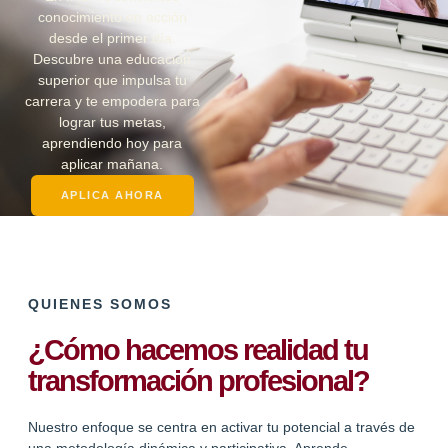
conocimiento en acción
desde el primer día.
Descubre una educación
superior que impulsa tu
carrera y te empodera para
lograr tus metas,
aprendiendo hoy para
aplicar mañana.
APLICA AHORA
QUIENES SOMOS
¿Cómo hacemos realidad tu
transformación profesional?
Nuestro enfoque se centra en activar tu potencial a través de
una metodología dinámica y participativa. Aprende