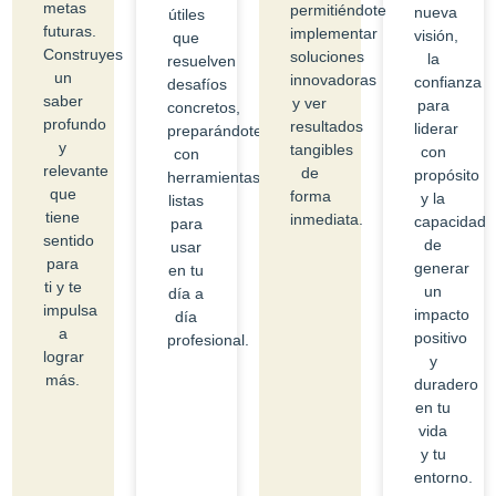
metas
permitiéndote
nueva
útiles
futuras.
implementar
visión,
que
Construyes
soluciones
la
resuelven
un
innovadoras
confianza
desafíos
saber
y ver
para
concretos,
profundo
resultados
liderar
preparándote
y
tangibles
con
con
relevante
de
propósito
herramientas
que
forma
y la
listas
tiene
inmediata.
capacidad
para
sentido
de
usar
para
generar
en tu
ti y te
un
día a
impulsa
impacto
día
a
positivo
profesional.
lograr
y
más.
duradero
en tu
vida
y tu
entorno.